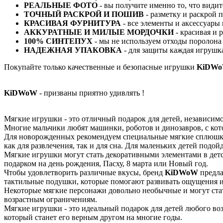
РЕАЛЬНЫЕ ФОТО
- вы получите именно то, что види
ТОЧНЫЙ РАСКРОЙ И ПОШИВ
- разметку и раскрой
КРАСИВАЯ ФУРНИТУРА
- все элементы и аксессуары
АККУРАТНЫЕ И МИЛЫЕ МОРДОЧКИ
- красивая и 
100% СИНТЕПУХ
- мы не используем отходы поролона 
НАДЕЖНАЯ УПАКОВКА
- для защиты каждая игрушка
Покупайте только качественные и безопасные игрушки
KiDW
KiDWoW
- призваны приятно удивлять !
Мягкие игрушки - это отличный подарок для детей, независимо
Многие мальчики любят машинки, роботов и динозавров, с к
Для новорожденных рекомендуем специальные мягкие сплюшки
как для развлечения, так и для сна. Для маленьких детей под
Мягкие игрушки могут стать декоративными элементами в детс
подарком на день рождения, Пасху, 8 марта или Новый год.
Чтобы удовлетворить различные вкусы, бренд
KiDWoW
предла
тактильные подушки, которые помогают развивать ощущения 
Некоторые мягкие персонажи довольно необычные и могут стат
возрастным ограничениям.
Мягкие игрушки - это идеальный подарок для детей любого во
который станет его верным другом на многие годы.