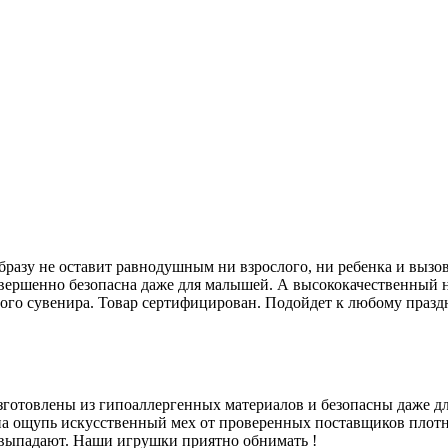
бразу не оставит равнодушным ни взрослого, ни ребенка и вызо
овершенно безопасна даже для малышей. А высококачественный 
ного сувенира. Товар сертифицирован. Подойдет к любому праздн
готовлены из гипоаллергенных материалов и безопасны даже д
на ощупь искусственный мех от проверенных поставщиков плотн
е выпадают. Наши игрушки приятно обнимать !