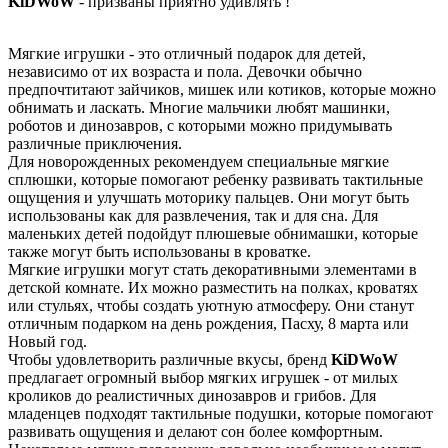
KiDWoW
- призваны приятно удивлять !
Мягкие игрушки - это отличный подарок для детей,
независимо от их возраста и пола. Девочки обычно
предпочтитают зайчиков, мишек или котиков, которые можно
обнимать и ласкать. Многие мальчики любят машинки,
роботов и динозавров, с которыми можно придумывать
различные приключения.
Для новорожденных рекомендуем специальные мягкие
сплюшки, которые помогают ребенку развивать тактильные
ощущения и улучшать моторику пальцев. Они могут быть
использованы как для развлечения, так и для сна. Для
маленьких детей подойдут плюшевые обнимашки, которые
также могут быть использованы в кроватке.
Мягкие игрушки могут стать декоративными элементами в
детской комнате. Их можно разместить на полках, кроватях
или стульях, чтобы создать уютную атмосферу. Они станут
отличным подарком на день рождения, Пасху, 8 марта или
Новый год.
Чтобы удовлетворить различные вкусы, бренд
KiDWoW
предлагает огромный выбор мягких игрушек - от милых
кроликов до реалистичных динозавров и грибов. Для
младенцев подходят тактильные подушки, которые помогают
развивать ощущения и делают сон более комфортным.