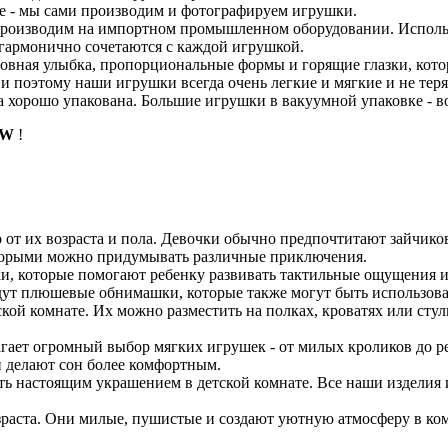
те - мы сами производим и фотографируем игрушки.
 производим на импортном промышленном оборудовании. Испол
 гармонично сочетаются с каждой игрушкой.
ровная улыбка, пропорциональные формы и горящие глазки, кото
и поэтому наши игрушки всегда очень легкие и мягкие и не тер
 хорошо упакована. Большие игрушки в вакуумной упаковке - во
oW
!
 от их возраста и пола. Девочки обычно предпочтитают зайчико
оторыми можно придумывать различные приключения.
, которые помогают ребенку развивать тактильные ощущения и
ойдут плюшевые обнимашки, которые также могут быть использова
кой комнате. Их можно разместить на полках, кроватях или сту
гает огромный выбор мягких игрушек - от милых кроликов до р
и делают сон более комфортным.
ь настоящим украшением в детской комнате. Все наши изделия 
зраста. Они милые, пушистые и создают уютную атмосферу в ком