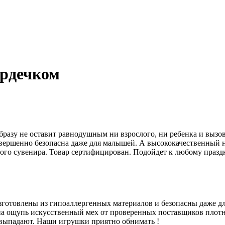
ердечком
бразу не оставит равнодушным ни взрослого, ни ребенка и вызо
овершенно безопасна даже для малышей. А высококачественный 
ного сувенира. Товар сертифицирован. Подойдет к любому праздн
готовлены из гипоаллергенных материалов и безопасны даже д
на ощупь искусственный мех от проверенных поставщиков плотн
е выпадают. Наши игрушки приятно обнимать !