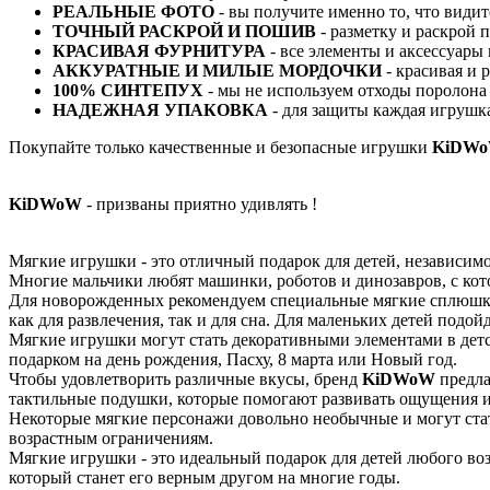
РЕАЛЬНЫЕ ФОТО
- вы получите именно то, что види
ТОЧНЫЙ РАСКРОЙ И ПОШИВ
- разметку и раскрой
КРАСИВАЯ ФУРНИТУРА
- все элементы и аксессуары
АККУРАТНЫЕ И МИЛЫЕ МОРДОЧКИ
- красивая и 
100% СИНТЕПУХ
- мы не используем отходы поролона 
НАДЕЖНАЯ УПАКОВКА
- для защиты каждая игрушка
Покупайте только качественные и безопасные игрушки
KiDW
KiDWoW
- призваны приятно удивлять !
Мягкие игрушки - это отличный подарок для детей, независимо
Многие мальчики любят машинки, роботов и динозавров, с к
Для новорожденных рекомендуем специальные мягкие сплюшки
как для развлечения, так и для сна. Для маленьких детей под
Мягкие игрушки могут стать декоративными элементами в детс
подарком на день рождения, Пасху, 8 марта или Новый год.
Чтобы удовлетворить различные вкусы, бренд
KiDWoW
предла
тактильные подушки, которые помогают развивать ощущения 
Некоторые мягкие персонажи довольно необычные и могут стат
возрастным ограничениям.
Мягкие игрушки - это идеальный подарок для детей любого во
который станет его верным другом на многие годы.