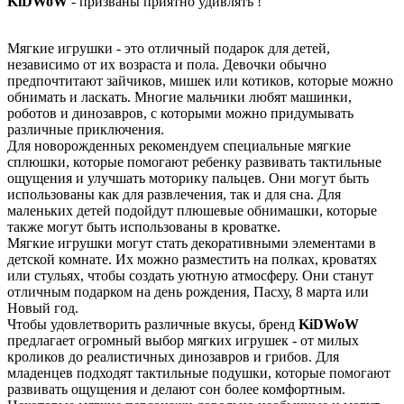
KiDWoW
- призваны приятно удивлять !
Мягкие игрушки - это отличный подарок для детей,
независимо от их возраста и пола. Девочки обычно
предпочтитают зайчиков, мишек или котиков, которые можно
обнимать и ласкать. Многие мальчики любят машинки,
роботов и динозавров, с которыми можно придумывать
различные приключения.
Для новорожденных рекомендуем специальные мягкие
сплюшки, которые помогают ребенку развивать тактильные
ощущения и улучшать моторику пальцев. Они могут быть
использованы как для развлечения, так и для сна. Для
маленьких детей подойдут плюшевые обнимашки, которые
также могут быть использованы в кроватке.
Мягкие игрушки могут стать декоративными элементами в
детской комнате. Их можно разместить на полках, кроватях
или стульях, чтобы создать уютную атмосферу. Они станут
отличным подарком на день рождения, Пасху, 8 марта или
Новый год.
Чтобы удовлетворить различные вкусы, бренд
KiDWoW
предлагает огромный выбор мягких игрушек - от милых
кроликов до реалистичных динозавров и грибов. Для
младенцев подходят тактильные подушки, которые помогают
развивать ощущения и делают сон более комфортным.