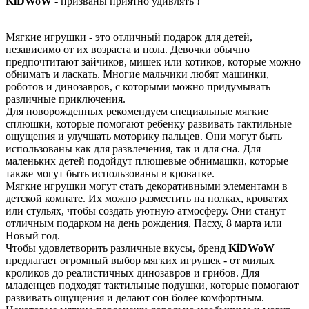
KiDWoW
- призваны приятно удивлять !
Мягкие игрушки - это отличный подарок для детей,
независимо от их возраста и пола. Девочки обычно
предпочтитают зайчиков, мишек или котиков, которые можно
обнимать и ласкать. Многие мальчики любят машинки,
роботов и динозавров, с которыми можно придумывать
различные приключения.
Для новорожденных рекомендуем специальные мягкие
сплюшки, которые помогают ребенку развивать тактильные
ощущения и улучшать моторику пальцев. Они могут быть
использованы как для развлечения, так и для сна. Для
маленьких детей подойдут плюшевые обнимашки, которые
также могут быть использованы в кроватке.
Мягкие игрушки могут стать декоративными элементами в
детской комнате. Их можно разместить на полках, кроватях
или стульях, чтобы создать уютную атмосферу. Они станут
отличным подарком на день рождения, Пасху, 8 марта или
Новый год.
Чтобы удовлетворить различные вкусы, бренд
KiDWoW
предлагает огромный выбор мягких игрушек - от милых
кроликов до реалистичных динозавров и грибов. Для
младенцев подходят тактильные подушки, которые помогают
развивать ощущения и делают сон более комфортным.