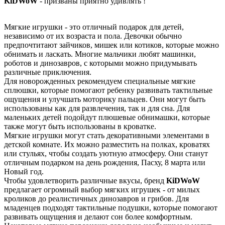
KiDWoW
- призваны приятно удивлять !
Мягкие игрушки - это отличный подарок для детей,
независимо от их возраста и пола. Девочки обычно
предпочтитают зайчиков, мишек или котиков, которые можно
обнимать и ласкать. Многие мальчики любят машинки,
роботов и динозавров, с которыми можно придумывать
различные приключения.
Для новорожденных рекомендуем специальные мягкие
сплюшки, которые помогают ребенку развивать тактильные
ощущения и улучшать моторику пальцев. Они могут быть
использованы как для развлечения, так и для сна. Для
маленьких детей подойдут плюшевые обнимашки, которые
также могут быть использованы в кроватке.
Мягкие игрушки могут стать декоративными элементами в
детской комнате. Их можно разместить на полках, кроватях
или стульях, чтобы создать уютную атмосферу. Они станут
отличным подарком на день рождения, Пасху, 8 марта или
Новый год.
Чтобы удовлетворить различные вкусы, бренд
KiDWoW
предлагает огромный выбор мягких игрушек - от милых
кроликов до реалистичных динозавров и грибов. Для
младенцев подходят тактильные подушки, которые помогают
развивать ощущения и делают сон более комфортным.